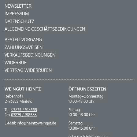
NEWSLETTER
IMPRESSUM
DATENSCHUTZ
ALLGEMEINE GESCHÄFTSBEDINGUNGEN
BESTELLVORGANG
ZAHLUNGSWEISEN
VERKAUFSBEDINGUNGEN
WIDERRUF
VERTRAG WIDERRUFEN
WEINGUT HEINTZ
ÖFFNUNGS­ZEITEN
Rebenhof 1
Montag–Donnerstag
D-76872 Minfeld
13.00–18.00 Uhr
Tel.
07275 / 918555
Freitag
Fax
07275 / 918566
10.00–18.00 Uhr
E-Mail:
info@heintz-weingut.de
Samstag
10.00–15.00 Uhr
oder nach telefonischer