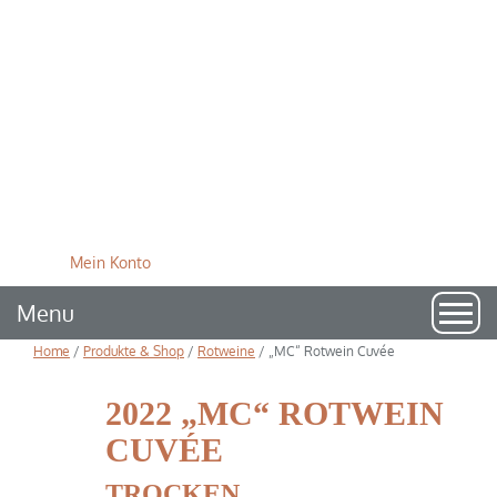
Mein Konto
Togg
Menu
navi
Home
/
Produkte & Shop
/
Rotweine
/
„MC“ Rotwein Cuvée
2022 „MC“ ROTWEIN
CUVÉE
TROCKEN