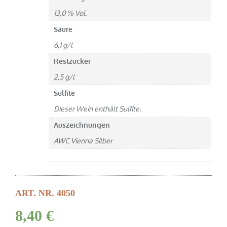
13,0 % Vol.
Säure
6,1 g/l
Restzucker
2,5 g/l
Sulfite
Dieser Wein enthält Sulfite.
Auszeichnungen
AWC Vienna Silber
ART. NR. 4050
8,40
€