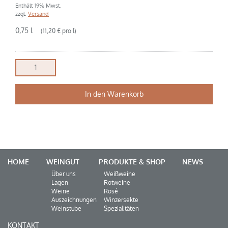
Enthält 19% Mwst.
zzgl.
Versand
0,75 l
(11,20 € pro l)
„MC“
Rotwein
Cuvée
In den Warenkorb
Menge
HOME
WEINGUT
PRODUKTE & SHOP
NEWS
Über uns
Weißweine
Lagen
Rotweine
Weine
Rosé
Auszeichnungen
Winzersekte
Weinstube
Spezialitäten
KONTAKT