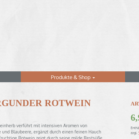
Produkte & Shop
R­GUNDER ROTWEIN
AR
6
einherb verführt mit intensiven Aromen von
Enthä
 und Blaubeere, ergänzt durch einen feinen Hauch
zzgl.
fruchtige Rotwein zeigt durch seine milde Restsüße