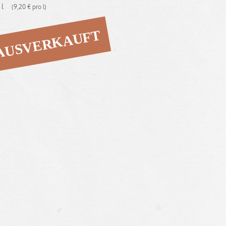
5 l
(9,20 € pro l)
AUSVERKAUFT