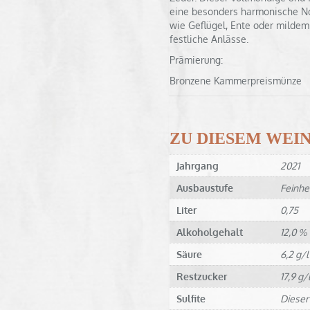
eine besonders harmonische Not
wie Geflügel, Ente oder mildem
festliche Anlässe.
Prämierung:
Bronzene Kammerpreismünze
ZU DIESEM WEI
Jahrgang
2021
Ausbaustufe
Feinhe
Liter
0,75
Alkoholgehalt
12,0 % 
Säure
6,2 g/l
Restzucker
17,9 g/
Sulfite
Dieser 