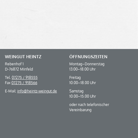
WEINGUT HEINTZ
ÖFFNUNGS­ZEITEN
Rebenhof 1
Montag–Donnerstag
D-76872 Minfeld
13.00–18.00 Uhr
Tel.
07275 / 918555
Freitag
Fax
07275 / 918566
10.00–18.00 Uhr
E-Mail:
info@heintz-weingut.de
Samstag
10.00–15.00 Uhr
oder nach telefonischer
Vereinbarung