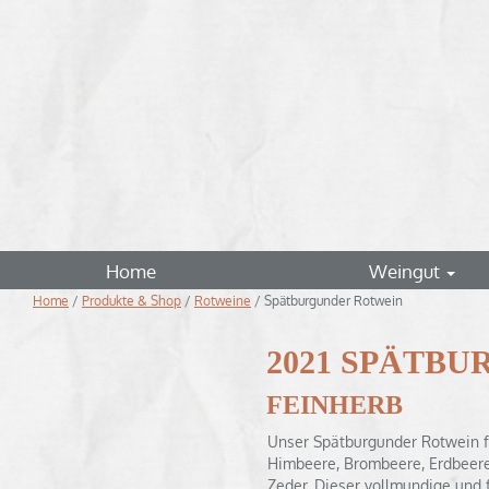
Home
Weingut
Home
/
Produkte & Shop
/
Rotweine
/
Spätburgunder Rotwein
2021 SPÄTBU
FEINHERB
Unser Spätburgunder Rotwein f
Himbeere, Brombeere, Erdbeere
Zeder. Dieser vollmundige und 