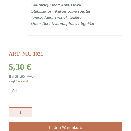
Säureregulator: Äpfelsäure
Stabilisator : Kaliumpolyaspartat
Antioxidationsmittel : Sulfite
Unter Schutzatmosphäre abgefüllt
ART. NR. 1021
5,30
€
Enthält 19% Mwst.
zzgl.
Versand
1,0 l
Müller-
Thurgau
Menge
In den Warenkorb