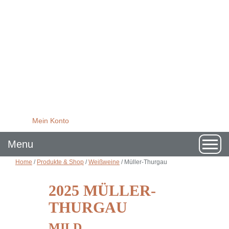
Mein Konto
Togg
Menu
navig
Home
/
Produkte & Shop
/
Weißweine
/
Müller-Thurgau
2025 MÜLLER-
THURGAU
MILD