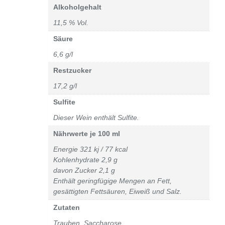
Alkoholgehalt
11,5 % Vol.
Säure
6,6 g/l
Restzucker
17,2 g/l
Sulfite
Dieser Wein enthält Sulfite.
Nährwerte je 100 ml
Energie 321 kj / 77 kcal
Kohlenhydrate 2,9 g
davon Zucker 2,1 g
Enthält geringfügige Mengen an Fett,
gesättigten Fettsäuren, Eiweiß und Salz.
Zutaten
Trauben, Saccharose