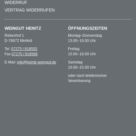
WIDERRUF
VERTRAG WIDERRUFEN
WEINGUT HEINTZ
ÖFFNUNGS­ZEITEN
Rebenhof 1
Montag–Donnerstag
D-76872 Minfeld
13.00–18.00 Uhr
Tel.
07275 / 918555
Freitag
Fax
07275 / 918566
10.00–18.00 Uhr
E-Mail:
info@heintz-weingut.de
Samstag
10.00–15.00 Uhr
oder nach telefonischer
Vereinbarung